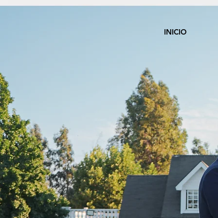
INICIO